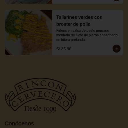
Tallarines verdes con
broster de pollo
Fideos en salsa de pesto peruano 
montado de filete de pierna enharinado 
en fritura profunda.
S/ 35.90
Conócenos