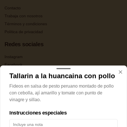
Contacto
Trabaja con nosotros
Términos y condiciones
Política de privacidad
Redes sociales
Instagram
Facebook
X
Tallarin a la huancaina con pollo
Fideos en salsa de pesto peruano montado de pollo
Mi cuenta
con cebolla, ají amarillo y tomate con punto de
Política de
vinagre y sillao.
Pedir
Cookies
Iniciar sesión
Instrucciones especiales
Haga clic en Aceptar para permitir que Justo use cookies
a fin de personalizar este sitio, publicar anuncios y medir