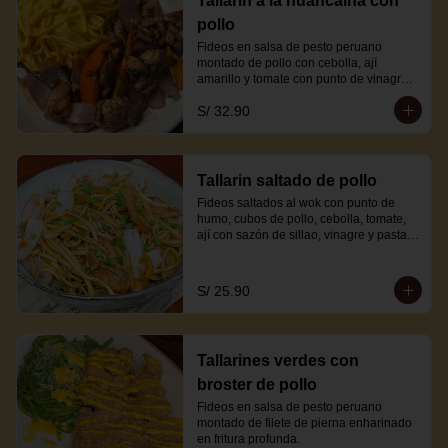
Tallarin a la huancaina con
pollo
Fideos en salsa de pesto peruano 
montado de pollo con cebolla, ají 
amarillo y tomate con punto de vinagre y 
sillao.
S/ 32.90
Tallarin saltado de pollo
Fideos saltados al wok con punto de 
humo, cubos de pollo, cebolla, tomate, 
ají con sazón de sillao, vinagre y pasta 
de ají amarillo.
S/ 25.90
Tallarines verdes con
broster de pollo
Fideos en salsa de pesto peruano 
montado de filete de pierna enharinado 
en fritura profunda.