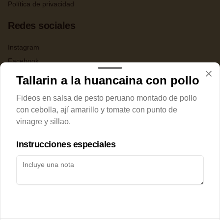
Política de privacidad
Redes sociales
Instagram
Facebook
X
Tallarin a la huancaina con pollo
Fideos en salsa de pesto peruano montado de pollo
Mi cuenta
con cebolla, ají amarillo y tomate con punto de
Política de
vinagre y sillao.
Pedir
Cookies
Iniciar sesión
Instrucciones especiales
Haga clic en Aceptar para permitir que Justo use cookies
a fin de personalizar este sitio, publicar anuncios y medir
su eficiencia en otras apps y sitios web, incluidas las
redes sociales. Personalice sus preferencias en
Configuración de cookies. Conozca más sobre nuestra
Política de Cookies
.