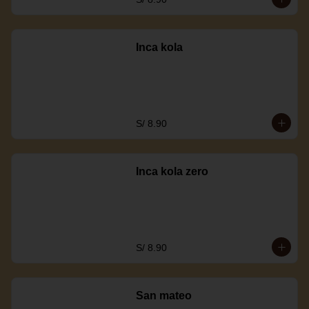
Inca kola
S/ 8.90
Inca kola zero
S/ 8.90
San mateo