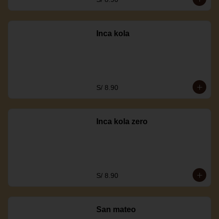
Inca kola
S/ 8.90
Inca kola zero
S/ 8.90
San mateo