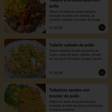
Tallarin a la huancaina con
pollo
Fideos en salsa de pesto peruano 
montado de pollo con cebolla, ají 
amarillo y tomate con punto de vinagre y 
sillao.
S/ 32.90
Tallarin saltado de pollo
Fideos saltados al wok con punto de 
humo, cubos de pollo, cebolla, tomate, 
ají con sazón de sillao, vinagre y pasta 
de ají amarillo.
S/ 25.90
Tallarines verdes con
broster de pollo
Fideos en salsa de pesto peruano 
montado de filete de pierna enharinado 
en fritura profunda.